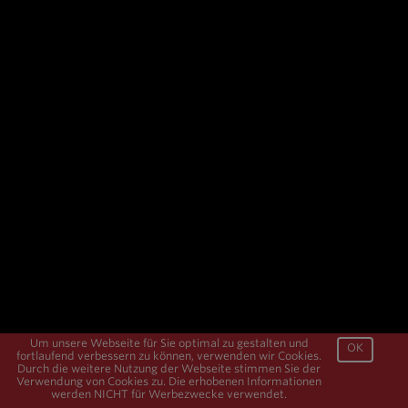
Um unsere Webseite für Sie optimal zu gestalten und
OK
fortlaufend verbessern zu können, verwenden wir Cookies.
Durch die weitere Nutzung der Webseite stimmen Sie der
Verwendung von Cookies zu. Die erhobenen Informationen
werden NICHT für Werbezwecke verwendet.