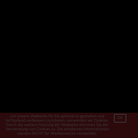
Um unsere Webseite für Sie optimal zu gestalten und
OK
fortlaufend verbessern zu können, verwenden wir Cookies.
Durch die weitere Nutzung der Webseite stimmen Sie der
Verwendung von Cookies zu. Die erhobenen Informationen
werden NICHT für Werbezwecke verwendet.