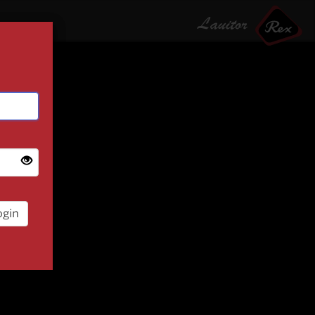
×
ogin