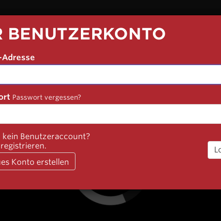
R BENUTZERKONTO
STEM MELDUNG
-Adresse
gewählte Vorstellung wurde nicht gefunden
rNo. 270083
ort
Passwort vergessen?
Schließen
 kein Benutzeraccount?
 registrieren.
L
es Konto erstellen